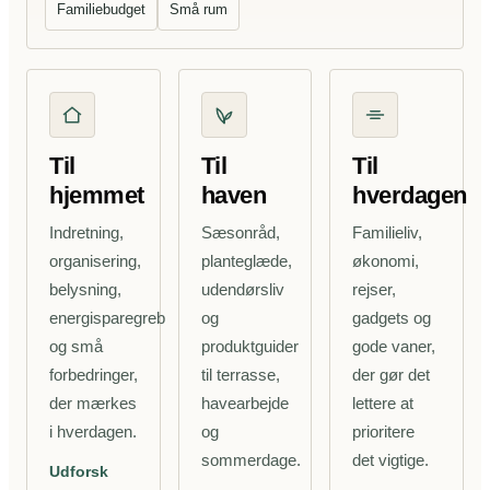
Familiebudget
Små rum
Til
Til
Til
hjemmet
haven
hverdagen
Indretning,
Sæsonråd,
Familieliv,
organisering,
planteglæde,
økonomi,
belysning,
udendørsliv
rejser,
energisparegreb
og
gadgets og
og små
produktguider
gode vaner,
forbedringer,
til terrasse,
der gør det
der mærkes
havearbejde
lettere at
i hverdagen.
og
prioritere
sommerdage.
det vigtige.
Udforsk