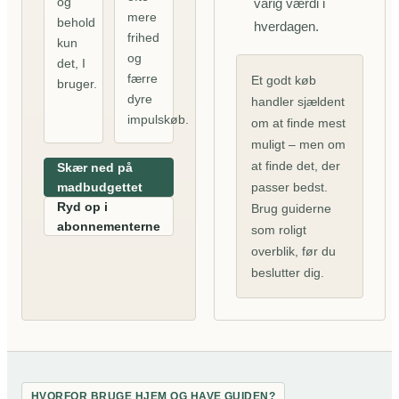
og
varig værdi i
mere
behold
hverdagen.
frihed
kun
og
det, I
færre
Et godt køb
bruger.
dyre
handler sjældent
impulskøb.
om at finde mest
muligt – men om
at finde det, der
Skær ned på
madbudgettet
passer bedst.
Ryd op i
Brug guiderne
abonnementerne
som roligt
overblik, før du
beslutter dig.
HVORFOR BRUGE HJEM OG HAVE GUIDEN?