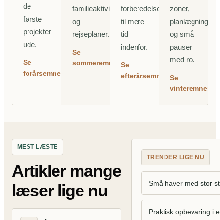
de
familieaktiviteter
forberedelse
zoner,
første
og
til mere
planlægning
projekter
rejseplaner.
tid
og små
ude.
indenfor.
pauser
Se
med ro.
Se
sommeremner
Se
forårsemner
efterårsemner
Se
vinteremner
MEST LÆSTE
TRENDER LIGE NU
Artikler mange
Små haver med stor s
læser lige nu
Praktisk opbevaring i 