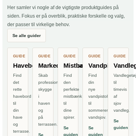
Her samler vi nogle af de vigtigste produktguides på
siden. Fokus er på overblik, praktiske forskelle og valg,
der passer til virkelige behov.
Se alle guider
GUIDE
GUIDE
GUIDE
GUIDE
GUIDE
Havebord
Markedsparasol
Mistbænk
Vandpistol
Vandleg
Find
Skab
Find
Find
Vandlegetø
det
professionel
den
din
til
rette
skygge
perfekte
nye
timevis
havebord
i
mistbænk
vandpistol
af
til
haven
til
til
sjov
din
og
dine
sommerens
vandleg.
have
på
spirer.
vandsjov.
Se
og
terrassen.
guiden
Se
Se
terrasse.
guiden
guiden
Se