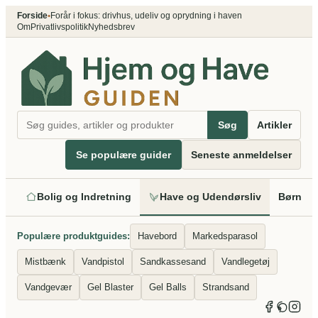
Spring
Forside
•
Forår i fokus: drivhus, udeliv og oprydning i haven
Om
Privatlivspolitik
Nyhedsbrev
til
indhold
Søg
Artikler
Se populære guider
Seneste anmeldelser
Bolig og Indretning
Have og Udendørsliv
Børn og
Populære produktguides:
Havebord
Markedsparasol
Mistbænk
Vandpistol
Sandkassesand
Vandlegetøj
Vandgevær
Gel Blaster
Gel Balls
Strandsand