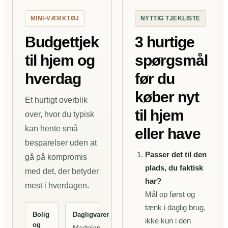
MINI-VÆRKTØJ
NYTTIG TJEKLISTE
Budgettjek
3 hurtige
til hjem og
spørgsmål
hverdag
før du
køber nyt
Et hurtigt overblik
til hjem
over, hvor du typisk
kan hente små
eller have
besparelser uden at
Passer det til den
gå på kompromis
plads, du faktisk
med det, der betyder
har?
mest i hverdagen.
Mål op først og
tænk i daglig brug,
Bolig
Dagligvarer
ikke kun i den
og
Madplan,