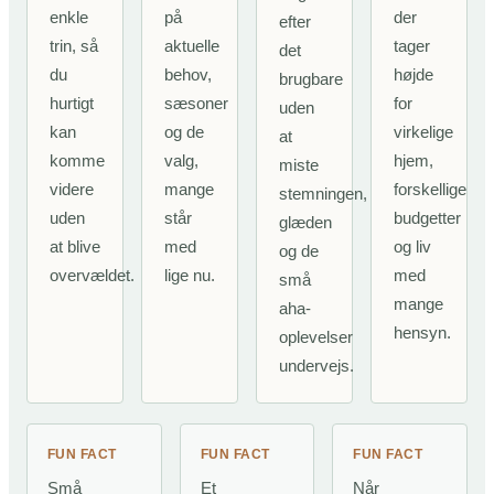
enkle
på
der
efter
trin, så
aktuelle
tager
det
du
behov,
højde
brugbare
hurtigt
sæsoner
for
uden
kan
og de
virkelige
at
komme
valg,
hjem,
miste
videre
mange
forskellige
stemningen,
uden
står
budgetter
glæden
at blive
med
og liv
og de
overvældet.
lige nu.
med
små
mange
aha-
hensyn.
oplevelser
undervejs.
FUN FACT
FUN FACT
FUN FACT
Små
Et
Når