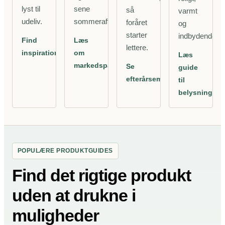
lyst til
sene
så
varmt
udeliv.
sommeraftener.
foråret
og
starter
indbydende.
Find
Læs
lettere.
inspiration
om
Læs
markedsparasoller
Se
guide
efterårsemner
til
belysning
POPULÆRE PRODUKTGUIDES
Find det rigtige produkt
uden at drukne i
muligheder