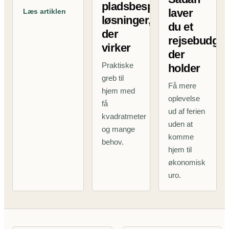
pladsbesparende
laver
Læs artiklen
løsninger,
du et
der
rejsebudget
virker
der
Praktiske
holder
greb til
Få mere
hjem med
oplevelse
få
ud af ferien
kvadratmeter
uden at
og mange
komme
behov.
hjem til
økonomisk
uro.