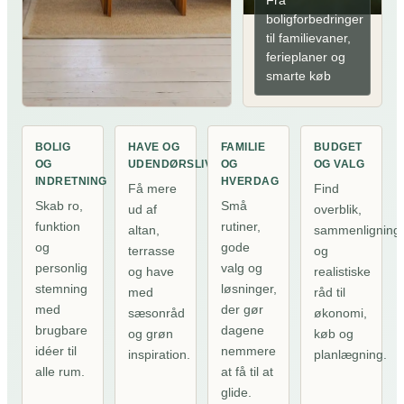
Fra
boligforbedringer
til familievaner,
ferieplaner og
smarte køb
BOLIG
HAVE OG
FAMILIE
BUDGET
OG
UDENDØRSLIV
OG
OG VALG
INDRETNING
HVERDAG
Få mere
Find
Skab ro,
Små
ud af
overblik,
funktion
rutiner,
altan,
sammenligning
og
gode
terrasse
og
personlig
valg og
og have
realistiske
stemning
løsninger,
med
råd til
med
der gør
sæsonråd
økonomi,
brugbare
dagene
og grøn
køb og
idéer til
nemmere
inspiration.
planlægning.
alle rum.
at få til at
glide.