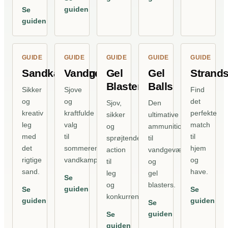
guiden
Se
guiden
GUIDE
GUIDE
GUIDE
GUIDE
GUIDE
Sandkassesand
Vandgevær
Gel
Gel
Strand
Blaster
Balls
Sikker
Sjove
Find
og
og
det
Sjov,
Den
kreativ
kraftfulde
perfekte
sikker
ultimative
leg
valg
match
og
ammunition
med
til
til
sprøjtende
til
det
sommerens
hjem
action
vandgevær
rigtige
vandkamp.
og
til
og
sand.
have.
leg
gel
Se
og
blasters.
guiden
Se
Se
konkurrence.
guiden
guiden
Se
guiden
Se
guiden