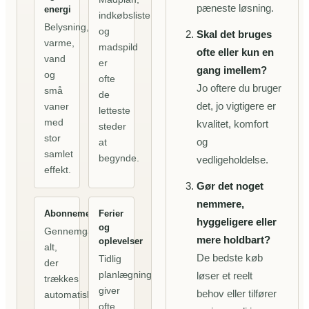
pæneste løsning.
energi
indkøbsliste
Belysning,
og
Skal det bruges
varme,
madspild
ofte eller kun en
vand
er
gang imellem?
og
ofte
Jo oftere du bruger
små
de
det, jo vigtigere er
vaner
letteste
med
kvalitet, komfort
steder
stor
og
at
samlet
begynde.
vedligeholdelse.
effekt.
Gør det noget
nemmere,
Abonnementer
Ferier
hyggeligere eller
og
Gennemgå
mere holdbart?
oplevelser
alt,
De bedste køb
Tidlig
der
planlægning
løser et reelt
trækkes
giver
behov eller tilfører
automatisk,
ofte