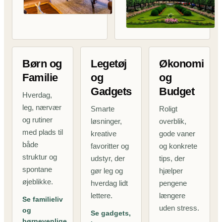
Børn og
Legetøj
Økonomi
Familie
og
og
Gadgets
Budget
Hverdag,
leg, nærvær
Smarte
Roligt
og rutiner
løsninger,
overblik,
med plads til
kreative
gode vaner
både
favoritter og
og konkrete
struktur og
udstyr, der
tips, der
spontane
gør leg og
hjælper
øjeblikke.
hverdag lidt
pengene
lettere.
længere
Se familieliv
uden stress.
og
Se gadgets,
børnevenlige