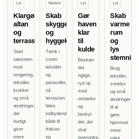
Let
Mellem
Let
Let
Klargør
Skab
Gør
Skab
altan
skygge
haven
varme
og
og
klar
rum
terrasse
hyggekroge
til
og
kulde
lys
Start
Tænk i
stemning
sæsonen
zoner,
Beskær
med
tekstiler
det
Brug
rengøring,
og
rigtige,
tekstiler,
tekstiler,
parasoller,
ryd op
zonelys
krukker
så
med
og små
og små
terrassen
omtanke
ændringer
ændringer,
føles
og
til at
der
indbydende
beskyt
gøre
hurtigt
både til
det, der
hjemmet
giver
frokost
skal
mere
mere
og
overvintre,
roligt,