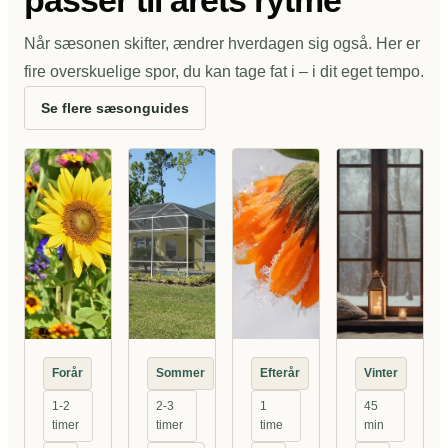
passer til årets rytme
Når sæsonen skifter, ændrer hverdagen sig også. Her er
fire overskuelige spor, du kan tage fat i – i dit eget tempo.
Se flere sæsonguides
Forår
Sommer
Efterår
Vinter
1-2
2-3
1
45
timer
timer
time
min