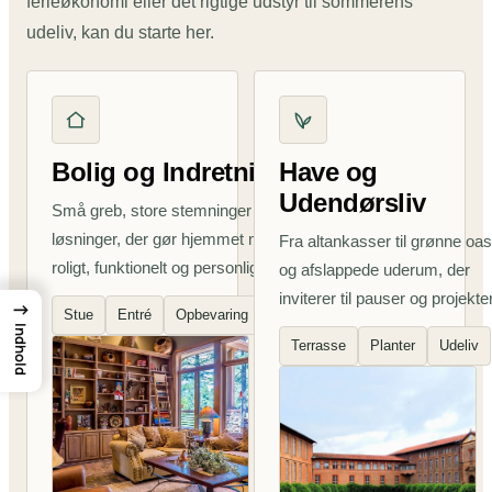
ferieøkonomi eller det rigtige udstyr til sommerens
udeliv, kan du starte her.
Bolig og Indretning
Have og
Udendørsliv
Små greb, store stemninger og
løsninger, der gør hjemmet mere
Fra altankasser til grønne oa
roligt, funktionelt og personligt.
og afslappede uderum, der
inviterer til pauser og projekter
→
Stue
Entré
Opbevaring
Indhold
Terrasse
Planter
Udeliv