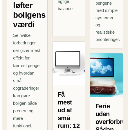
rigtige
pengene
løfter
balance.
med simple
boligens
systemer
værdi
og
realistiske
Se hvilke
prioriteringer.
forbedringer
der giver mest
effekt for
færrest penge,
og hvordan
små
opgraderinger
Få
kan gøre
mest
boligen både
Ferie
ud af
pænere og
uden
små
mere
overforbrug
rum: 12
funktionel.
Sådan