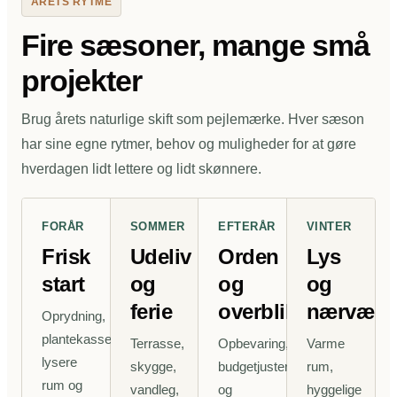
ÅRETS RYTME
Fire sæsoner, mange små
projekter
Brug årets naturlige skift som pejlemærke. Hver sæson
har sine egne rytmer, behov og muligheder for at gøre
hverdagen lidt lettere og lidt skønnere.
FORÅR
SOMMER
EFTERÅR
VINTER
Frisk
Udeliv
Orden
Lys
start
og
og
og
ferie
overblik
nærvær
Oprydning,
plantekasser,
Terrasse,
Opbevaring,
Varme
lysere
skygge,
budgetjusteringer
rum,
rum og
vandleg,
og
hyggelige