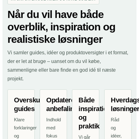
Når du vil have både
overblik, inspiration og
realistiske løsninger
Vi samler guides, idéer og produktoversigter i et format,
der er let at bruge – uanset om du vil købe,
sammenligne eller bare finde en god idé til næste
projekt.
Overskuelige
Opdaterede
Både
Hverdag
guides
anbefalinger
inspiration
løsninge
og
Klare
Indhold
Råd
praktik
forklaringer
med
og
og
fokus
idéer,
Vi går