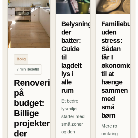
Belysning
Familiebudg
der
uden
batter:
stress:
Guide
Sådan
til
får I
Bolig
lagdelt
økonomien
7 min læsetid
lys i
til at
Renovering
alle
hænge
rum
sammen
på
med
budget:
Et bedre
små
lysmiljø
Billige
børn
starter med
projekter
små zoner
Mere ro
der
og den
omkring