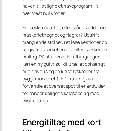
haven til at ligne et haveprogram – til
nærmest nul kroner.
Er hækken klattet, eller står brædderne i
maskeflethegnet og flagrer? Udskift
manglende stolper, ret løse sektioner op
og giv træværket en olie eller dækkende
maling. På altanen eller altangangen
kan en ny gulvrist i kliktræ, et ophængt
minidrivhus og en klase lyskæder fra
byggemarkedet (LED, naturligvis)
forvandle et overset spot til et aktiv, der
forlænger boligens salgsopslag med
ekstra fotos.
Energitiltag med kort