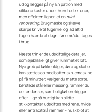
ud og lægges på ny. En patron med
silikone koster under hundrede kroner,
men effekten ligner let en
mini-
renovering
. Brug maske og skæve
skarpe knive til fugerne, og lad altid
fugen hærde et døgn, før området tages
i brug.
Næste trin er de udskiftelige detaljer,
som øjeblikkeligt giver rummet et løft.
Nye greb på køkkenlåger, døre og skabe
kan sættes op med batteriskruemaskine
på få minutter; vælger du matte sorte,
børstede stål eller messing, rammer du
de tendenser, som boligkøbere kigger
efter. Lige så hurtigt kan slidte
stikkontakter udskiftes med rene, hvide
eller antracitgrå rammer – husk blot at