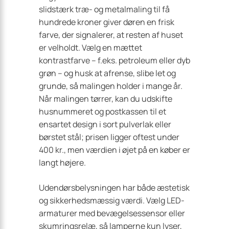
slidstærk træ- og metalmaling til få
hundrede kroner giver døren en frisk
farve, der signalerer, at resten af huset
er velholdt. Vælg en mættet
kontrastfarve – f.eks. petroleum eller dyb
grøn – og husk at afrense, slibe let og
grunde, så malingen holder i mange år.
Når malingen tørrer, kan du udskifte
husnummeret og postkassen til et
ensartet design i sort pulverlak eller
børstet stål; prisen ligger oftest under
400 kr., men værdien i øjet på en køber er
langt højere.
Udendørsbelysningen har både æstetisk
og sikkerhedsmæssig værdi. Vælg LED-
armaturer med bevægelsessensor eller
skumringsrelæ, så lamperne kun lyser,