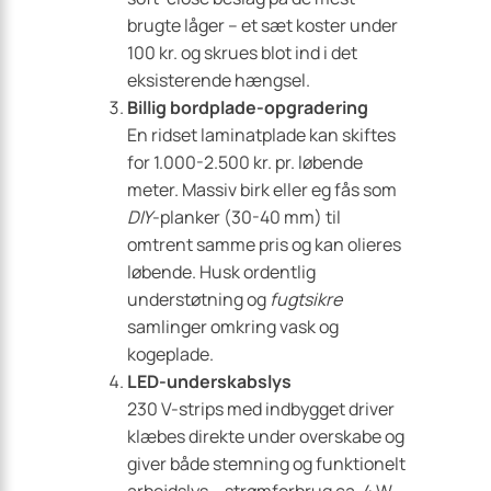
brugte låger – et sæt koster under
100 kr. og skrues blot ind i det
eksisterende hængsel.
Billig bordplade-opgradering
En ridset laminat­plade kan skiftes
for 1.000-2.500 kr. pr. løbende
meter. Massiv birk eller eg fås som
DIY
-planker (30-40 mm) til
omtrent samme pris og kan olieres
løbende. Husk ordentlig
understøtning og
fugtsikre
samlinger omkring vask og
kogeplade.
LED-under­skabslys
230 V-strips med indbygget driver
klæbes direkte under overskabe og
giver både stemning og funktionelt