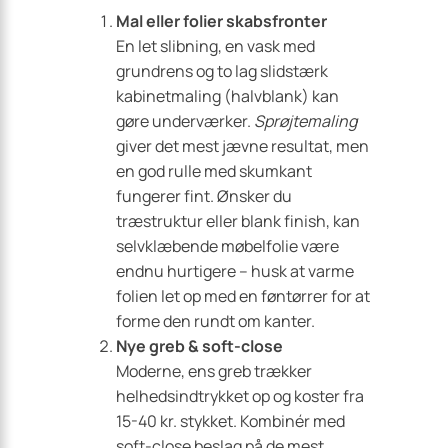
Mal eller folier skabsfronter
En let slibning, en vask med
grundrens og to lag slidstærk
kabinetmaling (halvblank) kan
gøre underværker.
Sprøjtemaling
giver det mest jævne resultat, men
en god rulle med skumkant
fungerer fint. Ønsker du
træstruktur eller blank finish, kan
selvklæbende møbel­folie være
endnu hurtigere – husk at varme
folien let op med en føntørrer for at
forme den rundt om kanter.
Nye greb & soft-close
Moderne, ens greb trækker
helhedsindtrykket op og koster fra
15-40 kr. stykket. Kombinér med
soft-close beslag på de mest