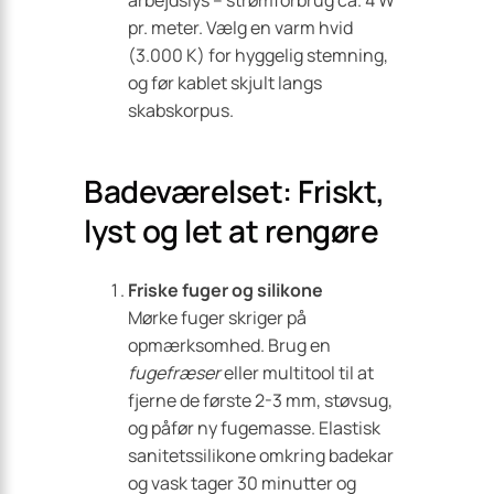
arbejdslys – strømforbrug ca. 4 W
pr. meter. Vælg en varm hvid
(3.000 K) for hyggelig stemning,
og før kablet skjult langs
skabskorpus.
Badeværelset: Friskt,
lyst og let at rengøre
Friske fuger og silikone
Mørke fuger skriger på
opmærksomhed. Brug en
fugefræser
eller multitool til at
fjerne de første 2-3 mm, støvsug,
og påfør ny fugemasse. Elastisk
sanitets­silikone omkring badekar
og vask tager 30 minutter og