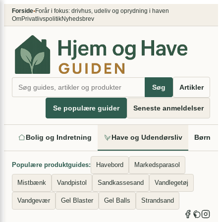
×
Spring
Forside
•
Forår i fokus: drivhus, udeliv og oprydning i haven
Om
Privatlivspolitik
Nyhedsbrev
til
indhold
Søg
Artikler
Se populære guider
Seneste anmeldelser
Bolig og Indretning
Have og Udendørsliv
Børn og
Populære produktguides:
Havebord
Markedsparasol
Mistbænk
Vandpistol
Sandkassesand
Vandlegetøj
Vandgevær
Gel Blaster
Gel Balls
Strandsand