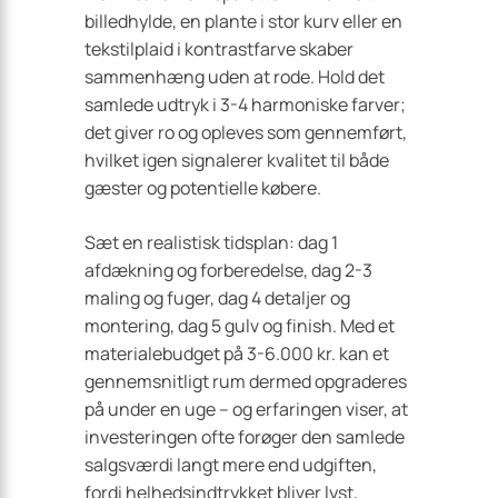
billedhylde, en plante i stor kurv eller en
tekstilplaid i kontrastfarve skaber
sammenhæng uden at rode. Hold det
samlede udtryk i 3-4 harmoniske farver;
det giver ro og opleves som gennemført,
hvilket igen signalerer kvalitet til både
gæster og potentielle købere.
Sæt en realistisk tidsplan: dag 1
afdækning og forberedelse, dag 2-3
maling og fuger, dag 4 detaljer og
montering, dag 5 gulv og finish. Med et
materialebudget på 3-6.000 kr. kan et
gennemsnitligt rum dermed opgraderes
på under en uge – og erfaringen viser, at
investeringen ofte forøger den samlede
salgsværdi langt mere end udgiften,
fordi helhedsindtrykket bliver lyst,