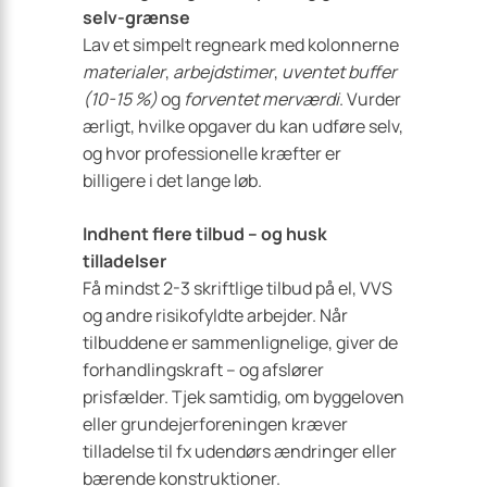
selv-grænse
Lav et simpelt regneark med kolonnerne
materialer
,
arbejdstimer
,
uventet buffer
(10-15 %)
og
forventet merværdi
. Vurder
ærligt, hvilke opgaver du kan udføre selv,
og hvor professionelle kræfter er
billigere i det lange løb.
Indhent flere tilbud – og husk
tilladelser
Få mindst 2-3 skriftlige tilbud på el, VVS
og andre risikofyldte arbejder. Når
tilbuddene er sammenlignelige, giver de
forhandlingskraft – og afslører
prisfælder. Tjek samtidig, om byggeloven
eller grundejerforeningen kræver
tilladelse til fx udendørs ændringer eller
bærende konstruktioner.