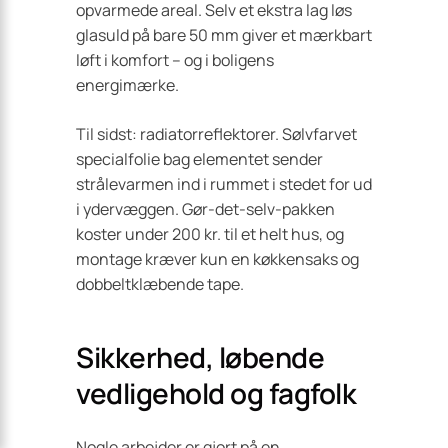
opvarmede areal. Selv et ekstra lag løs
glasuld på bare 50 mm giver et mærkbart
løft i komfort – og i boligens
energimærke.
Til sidst: radiatorreflektorer. Sølvfarvet
specialfolie bag elementet sender
strålevarmen ind i rummet i stedet for ud
i ydervæggen. Gør-det-selv-pakken
koster under 200 kr. til et helt hus, og
montage kræver kun en køkken­saks og
dobbeltklæbende tape.
Sikkerhed, løbende
vedligehold og fagfolk
Nogle arbejder er gjort på en