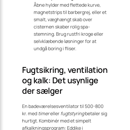
Åbne hylder med flettede kurve,
magnet­strips til barbergrej, eller et
smalt, væg­hængt skab over
cisternen skaber rolig spa-
stemning. Brug rustfri kroge eller
selvklæbende løsninger for at
undgå boring i fliser.
Fugtsikring, ventilation
og kalk: Det usynlige
der sælger
En badeværelses­ventilator til 500-800
kr. med
timer
eller
fugtstyring
betaler sig
hurtigt. Kombinér med et simpelt
afkalknings­program: Eddike i