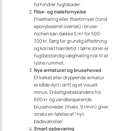
forhindrer fugtskader.
Flise- og malefornyelse
Flise­maling eller
flisefornyer
(tynd
epoxybaseret overlak) i bruse­
nichen kan dække 5 m² for 500-
700 kr. Sørg for grundig affedtning
og korrekt hærdetid. I tørre zoner er
fugtbestandig vægmaling nok til at
lysne rummet.
Nye armaturer og brusehoved
Et kalket eller dryppende armatur
er både dyrt i drift og et visuelt
minus. Enkeltgrebs­blandere fra
600 kr. og vandbesparende
brusehoveder (maks. 9 l/min) giver
straks en følelse af “nyt
badeværelse”.
Smart opbevaring