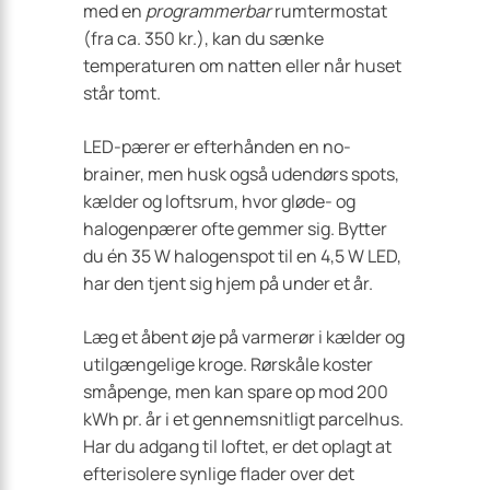
med en
programmerbar
rumtermostat
(fra ca. 350 kr.), kan du sænke
temperaturen om natten eller når huset
står tomt.
LED-pærer er efterhånden en no-
brainer, men husk også udendørs spots,
kælder og loftsrum, hvor gløde- og
halogenpærer ofte gemmer sig. Bytter
du én 35 W halogenspot til en 4,5 W LED,
har den tjent sig hjem på under et år.
Læg et åbent øje på varmerør i kælder og
utilgængelige kroge. Rørskåle koster
småpenge, men kan spare op mod 200
kWh pr. år i et gennemsnitligt parcelhus.
Har du adgang til loftet, er det oplagt at
efterisolere synlige flader over det