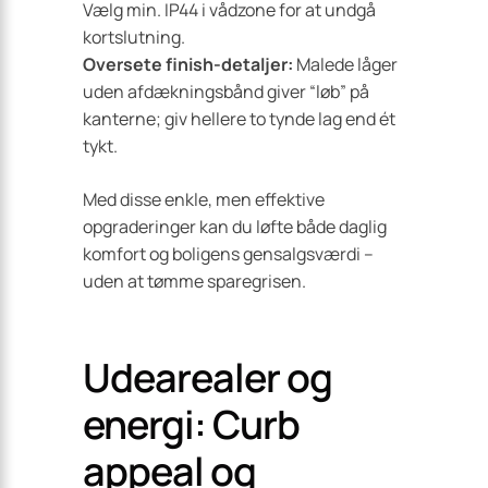
Vælg min. IP44 i vådzone for at undgå
kortslutning.
Oversete finish-detaljer:
Malede låger
uden afdæknings­bånd giver “løb” på
kanterne; giv hellere to tynde lag end ét
tykt.
Med disse enkle, men effektive
opgraderinger kan du løfte både daglig
komfort og boligens gensalgsværdi –
uden at tømme sparegrisen.
Udearealer og
energi: Curb
appeal og