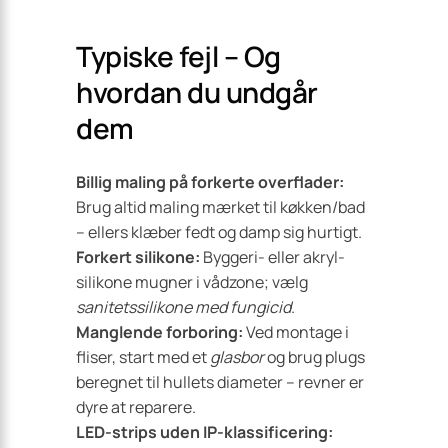
Typiske fejl – Og
hvordan du undgår
dem
Billig maling på forkerte overflader:
Brug altid maling mærket til køkken/bad
– ellers klæber fedt og damp sig hurtigt.
Forkert silikone:
Byggeri- eller akryl­
silikone mugner i vådzone; vælg
sanitets­silikone med fungicid
.
Manglende forboring:
Ved montage i
fliser, start med et
glasbor
og brug plugs
beregnet til hullets diameter – revner er
dyre at reparere.
LED-strips uden IP-klassificering: