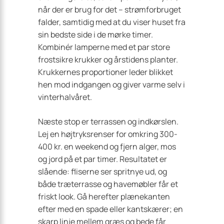
når der er brug for det – strømforbruget
falder, samtidig med at du viser huset fra
sin bedste side i de mørke timer.
Kombinér lamperne med et par store
frostsikre krukker og årstidens planter.
Krukkernes proportioner leder blikket
hen mod indgangen og giver varme selv i
vinterhalvåret.
Næste stop er terrassen og indkørslen.
Lej en højtryksrenser for omkring 300-
400 kr. en weekend og fjern alger, mos
og jord på et par timer. Resultatet er
slående: fliserne ser spritnye ud, og
både træterrasse og havemøbler får et
friskt look. Gå herefter plænekanten
efter med en spade eller kantskærer; en
skarp linje mellem græs og bede får