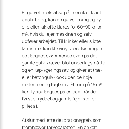
Er gulvet træls at se på, men ikke klar til
udskiftning, kan en gulvslibning og ny
olie eller lak ofte klares for 60-90 kr. pr.
m², hvis du lejer maskinen og selv
udfører arbejdet. Til klinker eller slidte
laminater kan klikvinyl være løsningen:
det lægges svømmende oven på det
gamle gulv, kræver blot underlagsmåtte
og en kap-/geringssav, og giver et træ-
eller betongulv-look uden de høje
materialer og fugtkrav. Ét rum på 15 m²
kan typisk lægges på én dag, når der
først er ryddet og gamle fejelister er
pillet af.
Afslut med lette dekorationsgreb, som
fremhæver farvepaletten. En enkelt