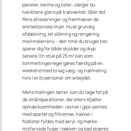
paneler, karme og lister; vælger du
halvblank glans på træværket, tåler det
flere afvaskninger og fremhæver de
arkitektoniske linjer. Husk grundig
afdækning, let slibning og rengøring
med malerrens – den time du bruger her,
sparer dig for både skjolder og dryp
senere. En stue på 25 m² kan som
tommelfingerregel gøres færdig på en
weekend med to lag væg- og træmaling,
hvis I er to personer om arbejdet.
Mens malingen tørrer, kan du tage fat på
de småreparationer, der ellers stjæler
opmærksomheden: revner i gips samles
med spartel og filtremse, hakker i
fodlister fyldes med akryl, og mørke,
misfarvede fuger i køkken og bad skæres