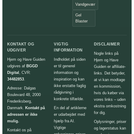
Vandgevær
Gel
Blaster
KONTAKT OG
VIGTIG
DISCLAIMER
UDGIVER
INFORMATION
Nogle links på
Hjem og Have Guiden
Indholdet på siden
Hjem og Have
udgives af
BGGD
er til generel
Guiden er affiliate-
Digital
, CVR:
information og
links. Det betyder,
34482853
.
inspiration og kan
at vi kan modtage
ikke erstatte faglig
en kommission,
Adresse: Dalgas
rådgivning i
hvis du køber via
Boulevard 48, 2000
konkrete tilfælde.
vores links – uden
Frederiksberg,
ekstra omkostning
Danmark.
Kontakt på
En del af artiklerne
for dig.
adressen er ikke
er udarbejdet med
mulig.
hjælp fra AI.
Oplysninger, priser
Vigtige
og lagerstatus kan
Kontakt os på