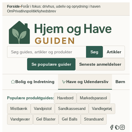
Spring
Forside
•
Forår i fokus: drivhus, udeliv og oprydning i haven
Om
Privatlivspolitik
Nyhedsbrev
til
indhold
Søg
Artikler
Se populære guider
Seneste anmeldelser
Bolig og Indretning
Have og Udendørsliv
Børn og
Populære produktguides:
Havebord
Markedsparasol
Mistbænk
Vandpistol
Sandkassesand
Vandlegetøj
Vandgevær
Gel Blaster
Gel Balls
Strandsand