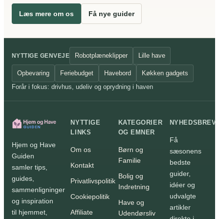
Læs mere om os
Få nye guider
Robotplæneklipper
Lille have
NYTTIGE GENVEJE
Opbevaring
Feriebudget
Havebord
Køkken gadgets
Forår i fokus: drivhus, udeliv og oprydning i haven
NYTTIGE
KATEGORIER
NYHEDSBREV
LINKS
OG EMNER
Få
Hjem og Have
Om os
Børn og
sæsonens
Guiden
Familie
bedste
Kontakt
samler tips,
guider,
Bolig og
guides,
Privatlivspolitik
idéer og
Indretning
sammenligninger
udvalgte
Cookiepolitik
og inspiration
Have og
artikler
Affiliate
til hjemmet,
Udendørsliv
direkte i