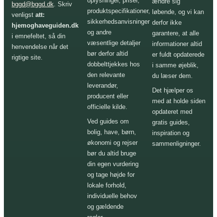
oplysninger, priser,
ændre sig
bggd@bggd.dk
. Skriv
produktspecifikationer,
løbende, og vi kan
venligst
att:
sikkerhedsanvisninger
derfor ikke
hjemoghaveguiden.dk
og andre
garantere, at alle
i emnefeltet, så din
væsentlige detaljer
informationer altid
henvendelse når det
bør derfor altid
er fuldt opdaterede
rigtige site.
dobbelttjekkes hos
i samme øjeblik,
den relevante
du læser dem.
leverandør,
Det hjælper os
producent eller
med at holde siden
officielle kilde.
opdateret med
Ved guides om
gratis guides,
bolig, have, børn,
inspiration og
økonomi og rejser
sammenligninger.
bør du altid bruge
din egen vurdering
og tage højde for
lokale forhold,
individuelle behov
og gældende