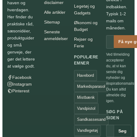
disclaimer
haven og
Legetøj og
indbakken.
hverdagen.
Alle artikler
Gadgets
Typisk 1-2
Her finder du
mails om
Sitemap
Økonomi og
praktiske råd,
måneden.
Budget
sæsonidéer,
Seneste
produktguider
anmeldelser
Rejser og
Få nye g
og små
Ferie
genveje, der
Ved tilmelding
POPULÆRE
gør det lettere
accepterer
EMNER
at vælge godt.
du, at vi kan
sende dig
Havebord
Facebook
nyheder og
inspirationsmails.
Instagram
Markedsparasol
Du kan altid
Pinterest
afmelde dig
Mistbænk
igen.
Vandpistol
SØG PÅ
SIDEN
Sandkassesand
Vandlegetøj
Søg